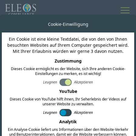
Cookie-Einwilligung
Expertenanalysen und Ressourcen
Ein Cookie ist eine kleine Textdatei, die von den von Ihnen
Artikel &amp;
besuchten Websites auf Ihrem Computer gespeichert wird.
Mit Ihrer Erlaubnis würden wir gerne 3 davon nutzen.
Einblicke
Zustimmung
Dieses Cookie ermöglicht es der Website, sich Ihre anderen Cookie-
Einstellungen zu merken, es ist wichtig!
Entdecken Sie unsere ausführlichen Artikel und
Leugnen
Akzeptieren
Videopräsentationen zu globalen regulatorischen
YouTube
Anforderungen, Compliance-Strategien und
Dieses Cookie von YouTube hilft ihnen, Ihr Seherlebnis der Videos auf
unserer Website zu verwalten.
Branchentrends.
Leugnen
Akzeptieren
Analytik
Ein Analyse-Cookie liefert uns Informationen über den Website-Verkehr
und Benutzerinteraktionen, damit wir die Website verbessern können.