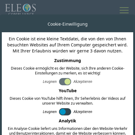
Alle Neuigkeiten
Cookie-Einwilligung
Ein Cookie ist eine kleine Textdatei, die von den von Ihnen
Indien
besuchten Websites auf Ihrem Computer gespeichert wird.
Mit Ihrer Erlaubnis würden wir gerne 3 davon nutzen.
Die BIS-Registrierung
Zustimmung
Dieses Cookie ermöglicht es der Website, sich Ihre anderen Cookie-
von Phase-V-Produkten
Einstellungen zu merken, es ist wichtig!
wurde auf den 1.
Leugnen
Akzeptieren
YouTube
Oktober 2021
Dieses Cookie von YouTube hilft ihnen, Ihr Seherlebnis der Videos auf
unserer Website zu verwalten.
verschoben
Leugnen
Akzeptieren
Analytik
Ein Analyse-Cookie liefert uns Informationen über den Website-Verkehr
und Benutzerinteraktionen, damit wir die Website verbessern können.