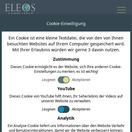
Alle Neuigkeiten
Cookie-Einwilligung
Ein Cookie ist eine kleine Textdatei, die von den von Ihnen
Südafrika
besuchten Websites auf Ihrem Computer gespeichert wird.
Mit Ihrer Erlaubnis würden wir gerne 3 davon nutzen.
NRCS gibt die Annahme
Zustimmung
Dieses Cookie ermöglicht es der Website, sich Ihre anderen Cookie-
von SANS/IEC 62368-1
Einstellungen zu merken, es ist wichtig!
bekannt
Leugnen
Akzeptieren
YouTube
Dieses Cookie von YouTube hilft ihnen, Ihr Seherlebnis der Videos auf
unserer Website zu verwalten.
Leugnen
Akzeptieren
Analytik
Ein Analyse-Cookie liefert uns Informationen über den Website-Verkehr
und Benutzerinteraktionen, damit wir die Website verbessern können.