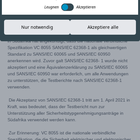
Leugnen
Akzeptieren
13-APR-21
Link kopieren
Nur notwendig
Akzeptiere alle
Die National Regulatory for Compulsory Specifications (NRCS)
in Südafrika hat angekündigt, dass die nationale verbindliche
Spezifikation VC 8055 SANS/IEC 62368-1 als gleichwertigen
Standard zu SANS/IEC 60065 und SANS/IEC 60950
anerkennen wird. Zuvor galt SANS/IEC 62368- 1 wurde nicht
akzeptiert und eine Äquivalenzerklärung zu SANS/IEC 60065
und SANS/IEC 60950 war erforderlich, um alle Anwendungen
zu unterstützen, die Testberichte nach SANS/IEC 62368-1
verwenden.
Die Akzeptanz von SANS/IEC 62368-1 tritt am 1. April 2021 in
Kraft, was bedeutet, dass der Testbericht nun zur
Unterstützung aller Sicherheitstypgenehmigungsanträge in
Südafrika verwendet werden kann.
Zur Erinnerung: VC 8055 ist die nationale verbindliche
Spezifikation, die die Sicherheit elektrischer und elektronischer