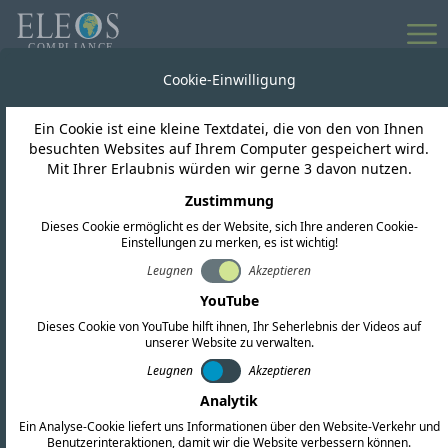
Weltweiter
Cookie-Einwilligung
Marktzugang für
Ein Cookie ist eine kleine Textdatei, die von den von Ihnen
besuchten Websites auf Ihrem Computer gespeichert wird.
drahtlose Produkte
Mit Ihrer Erlaubnis würden wir gerne 3 davon nutzen.
Zustimmung
Ein hochqualifiziertes Team aus Experten für
Dieses Cookie ermöglicht es der Website, sich Ihre anderen Cookie-
Einstellungen zu merken, es ist wichtig!
regulatorische Angelegenheiten und
Leugnen
Akzeptieren
Ingenieuren unterstützt Sie in jeder Phase
YouTube
Ihres Compliance-Prozesses.
Dieses Cookie von YouTube hilft ihnen, Ihr Seherlebnis der Videos auf
unserer Website zu verwalten.
Leugnen
Akzeptieren
Erfahren Sie mehr über uns
Analytik
Ein Analyse-Cookie liefert uns Informationen über den Website-Verkehr und
Angebot anfordern
Benutzerinteraktionen, damit wir die Website verbessern können.