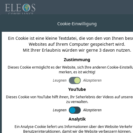
Alle Neuigkeiten
Cookie-Einwilligung
Ein Cookie ist eine kleine Textdatei, die von den von Ihnen be
Sri Lanka
Websites auf Ihrem Computer gespeichert wird.
Mit Ihrer Erlaubnis würden wir gerne 3 davon nutzen.
TRC veröffentlicht neue
Zustimmung
Dieses Cookie ermöglicht es der Website, sich Ihre anderen Cookie-Einstell
Typgenehmigungsverord
merken, es ist wichtig!
Leugnen
Akzeptieren
YouTube
Dieses Cookie von YouTube hilft ihnen, Ihr Seherlebnis der Videos auf unser
zu verwalten.
Leugnen
Akzeptieren
Analytik
Ein Analyse-Cookie liefert uns Informationen über den Website-Verkehr
Benutzerinteraktionen, damit wir die Website verbessern können.