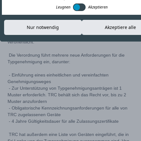
30-NOV-20
Link kopieren
Leugnen
Akzeptieren
TRC in Sri Lanka hat „Typgenehmigungsregeln für Funk- und
Nur notwendig
Akzeptiere alle
Telekommunikationsendgeräte (RTTE) 2020“ im Amtsblatt der
Demokratischen Sozialistischen Republik Sri Lanka
veröffentlicht.
Die Verordnung führt mehrere neue Anforderungen für die
Typgenehmigung ein, darunter:
- Einführung eines einheitlichen und vereinfachten
Genehmigungsweges
- Zur Unterstützung von Typgenehmigungsanträgen ist 1
Muster erforderlich. TRC behält sich das Recht vor, bis zu 2
Muster anzufordern
- Obligatorische Kennzeichnungsanforderungen für alle von
TRC zugelassenen Geräte
- 4 Jahre Gültigkeitsdauer für alle Zulassungszertifikate
TRC hat außerdem eine Liste von Geräten eingeführt, die in