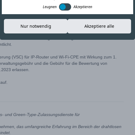
Leugnen
Akzeptieren
Link kopieren
Nur notwendig
Akzeptiere alle
dien hat eine Mitteilung zur freiwilligen
tlicht.
izierung (VSC) für IP-Router und Wi-Fi-CPE mit Wirkung zum 1.
waltungsgebühr und die Gebühr für die Bewertung von
2.2023 erlassen.
auf.
its- und Green-Type-Zulassungsdienste für
rnehmen, das umfangreiche Erfahrung im Bereich der drahtlosen
indet.