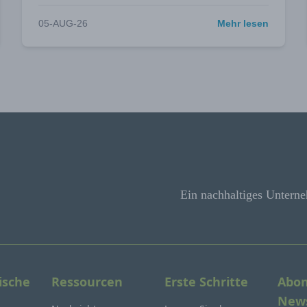
05-AUG-26
Mehr lesen
Ein nachhaltiges Unterne
ische
Ressourcen
Erste Schritte
Abon
News