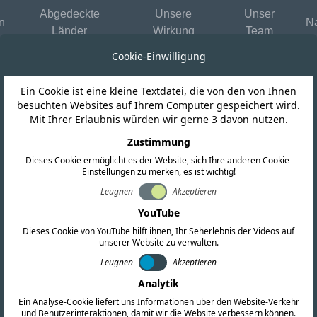
Abgedeckte
Unsere
Unser
n
Na
Länder
Wirkung
Team
Cookie-Einwilligung
Ein Cookie ist eine kleine Textdatei, die von den von Ihnen
Indien
besuchten Websites auf Ihrem Computer gespeichert wird.
Mit Ihrer Erlaubnis würden wir gerne 3 davon nutzen.
lige Sicherheits
Zustimmung
Dieses Cookie ermöglicht es der Website, sich Ihre anderen Cookie-
Einstellungen zu merken, es ist wichtig!
P-Router und Wi-
Leugnen
Akzeptieren
YouTube
Dieses Cookie von YouTube hilft ihnen, Ihr Seherlebnis der Videos auf
unserer Website zu verwalten.
Leugnen
Akzeptieren
Analytik
Ein Analyse-Cookie liefert uns Informationen über den Website-Verkehr
und Benutzerinteraktionen, damit wir die Website verbessern können.