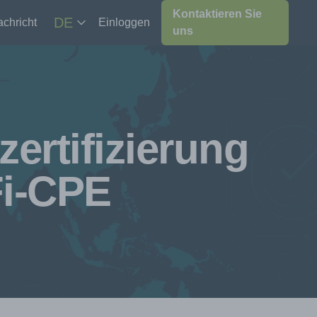
Kontaktieren Sie
DE
chricht
Einloggen
uns
zertifizierung
Fi-CPE