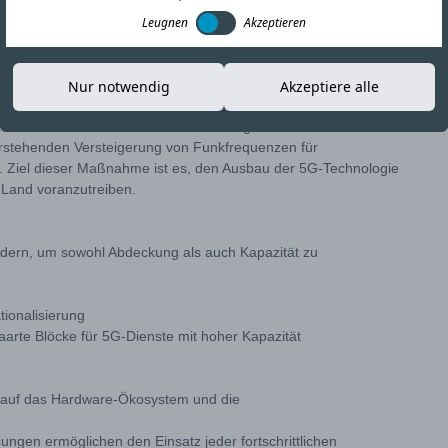
Leugnen
Akzeptieren
Link kopieren
Nur notwendig
Akzeptiere alle
 Ministerium für Informationstechnologie und
orstehenden Versteigerung von Funkfrequenzen für
. Ziel dieser Maßnahme ist es, den Ausbau der 5G-Technologie
 Land voranzutreiben.
ndern, um sowohl Abdeckung als auch Kapazität zu
ionalisierung
rte Blöcke für 5G-Dienste mit hoher Kapazität
kt auf das Hardware-Ökosystem und die
ngen ermöglichen den Einsatz jeder fortschrittlichen