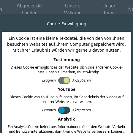
Abgedeckte
Unsere
Unser
n
Na
Länder
Wirkung
Team
Cookie-Einwilligung
Ein Cookie ist eine kleine Textdatei, die von den von Ihnen
Pakistan
besuchten Websites auf Ihrem Computer gespeichert wird.
Mit Ihrer Erlaubnis würden wir gerne 3 davon nutzen.
digt IMT-Spektr
Zustimmung
Dieses Cookie ermöglicht es der Website, sich Ihre anderen Cookie-
Einstellungen zu merken, es ist wichtig!
5G und NGMS a
Leugnen
Akzeptieren
YouTube
Dieses Cookie von YouTube hilft ihnen, Ihr Seherlebnis der Videos auf
unserer Website zu verwalten.
Leugnen
Akzeptieren
Analytik
Ein Analyse-Cookie liefert uns Informationen über den Website-Verkehr
und Benutzerinteraktionen, damit wir die Website verbessern können.