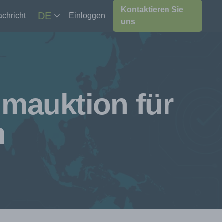
Kontaktieren Sie
DE
chricht
Einloggen
uns
umauktion für
n