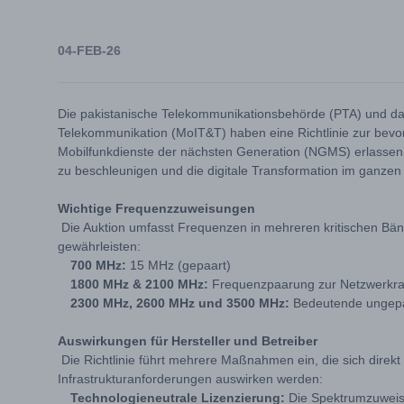
04-FEB-26
Die pakistanische Telekommunikationsbehörde (PTA) und das
Telekommunikation (MoIT&T) haben eine Richtlinie zur bev
Mobilfunkdienste der nächsten Generation (NGMS) erlassen
zu beschleunigen und die digitale Transformation im ganzen
Wichtige Frequenzzuweisungen
Die Auktion umfasst Frequenzen in mehreren kritischen Bä
gewährleisten:
700 MHz:
15 MHz (gepaart)
1800 MHz & 2100 MHz:
Frequenzpaarung zur Netzwerkrat
2300 MHz, 2600 MHz und 3500 MHz:
Bedeutende ungepaa
Auswirkungen für Hersteller und Betreiber
Die Richtlinie führt mehrere Maßnahmen ein, die sich dire
Infrastrukturanforderungen auswirken werden:
Technologieneutrale Lizenzierung:
Die Spektrumzuweisu